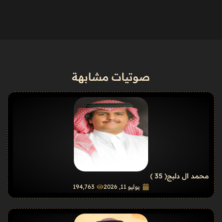
صوتيات مشابهة
محمد ال دلبج
( 35 )
يوليو 11, 2026
194٬763