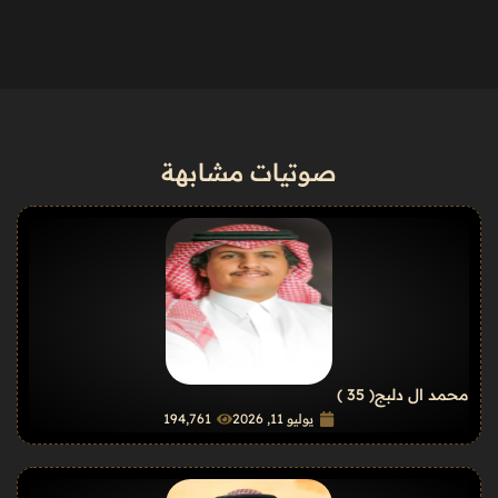
صوتيات مشابهة
محمد ال دلبج
( 35 )
يوليو 11, 2026
194٬761