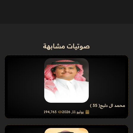
صوتيات مشابهة
محمد ال دلبج
( 35 )
يوليو 11, 2026
194٬763