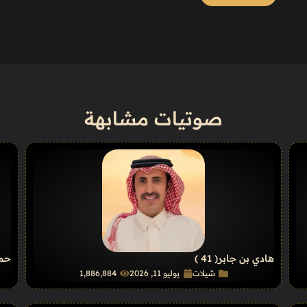
صوتيات مشابهة
هادي بن جابر
( 41 )
حمد
شيلات
يوليو 11, 2026
1٬886٬884