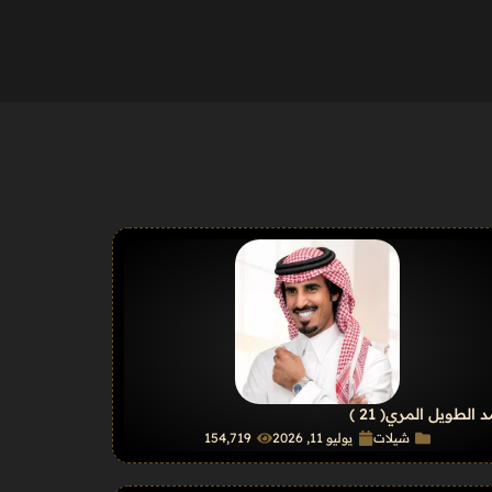
 الطويل المري
( 21 )
شيلات
يوليو 11, 2026
154٬719