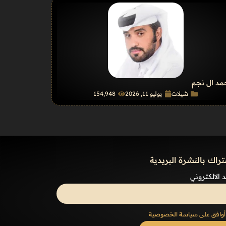
د ال نجم
شيلات
يوليو 11, 2026
154٬948
تراك بالنشرة البريدية
د الالكتروني
أوافق على سياسة الخصوصية