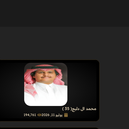
محمد ال دلبج
( 35 )
يوليو 11, 2026
194٬761