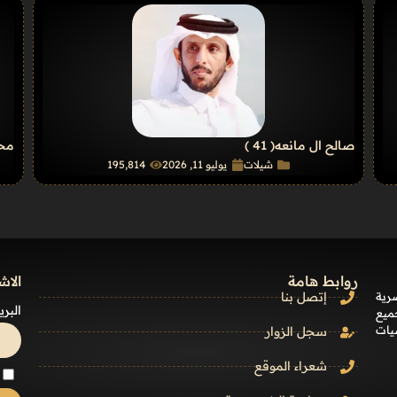
صالح ال مانعه
( 41 )
محم
شيلات
يوليو 11, 2026
195٬814
روابط هامة
الاش
رية
إتصل بنا
البري
ميع
يات
سجل الزوار
شعراء الموقع