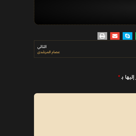
التالي
عصام المرشدي
ليها بـ
*