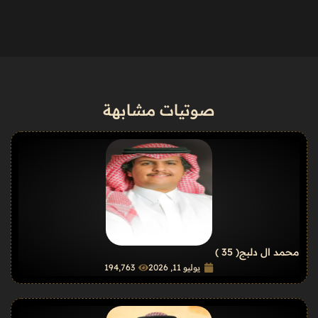
صوتيات مشابهة
محمد ال دلبج
( 35 )
يوليو 11, 2026
194٬763