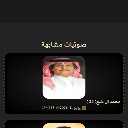
صوتيات مشابهة
محمد ال دلبج
( 35 )
يوليو 11, 2026
194٬763