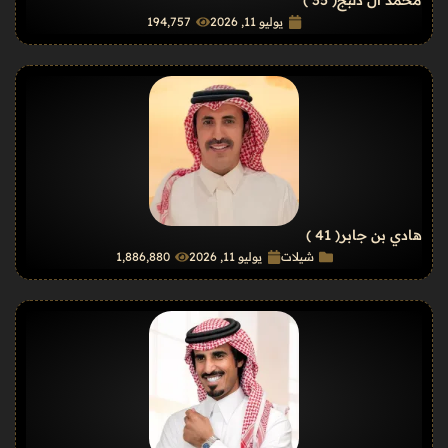
محمد ال دلبج
( 35 )
يوليو 11, 2026
194٬757
هادي بن جابر
( 41 )
شيلات
يوليو 11, 2026
1٬886٬880