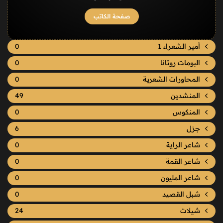
صفحة الكاتب
أمير الشعراء 1
0
البومات روتانا
0
المحاورات الشعرية
0
المنشدين
49
المنكوس
0
جزل
6
شاعر الراية
0
شاعر القمة
0
شاعر المليون
0
شبل القصيد
0
شيلات
24