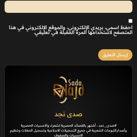
احفظ اسمي، بريدي الإلكتروني، والموقع الإلكتروني في هذا
المتصفح لاستخدامها المرة المقبلة في تعليقي.
صدى نجد
#صدى_نجد ، أشتهر بالقصائد الحصرية لشعراء والامسيات الحصرية
وأصداراللبومات الشعرية في جميع التسجيلات الاسلامية وتسجيل الحفلات ونتظيم
الامسيات والصفوف