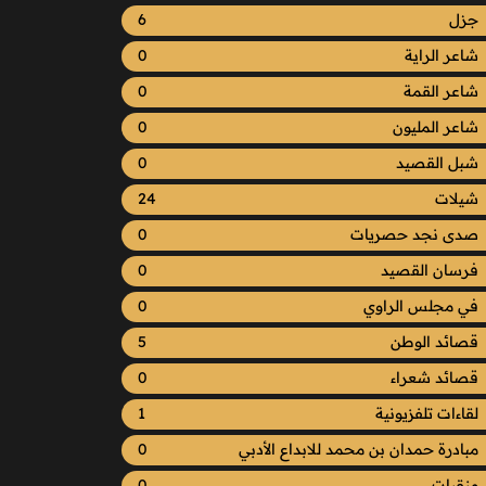
جزل
6
شاعر الراية
0
شاعر القمة
0
شاعر المليون
0
شبل القصيد
0
شيلات
24
صدى نجد حصريات
0
فرسان القصيد
0
في مجلس الراوي
0
قصائد الوطن
5
قصائد شعراء
0
لقاءات تلفزيونية
1
مبادرة حمدان بن محمد للابداع الأدبي
0
منقيات
0