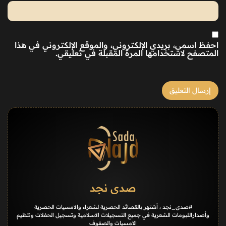
احفظ اسمي، بريدي الإلكتروني، والموقع الإلكتروني في هذا
المتصفح لاستخدامها المرة المقبلة في تعليقي.
صدى نجد
#صدى_نجد ، أشتهر بالقصائد الحصرية لشعراء والامسيات الحصرية
وأصداراللبومات الشعرية في جميع التسجيلات الاسلامية وتسجيل الحفلات ونتظيم
الامسيات والصفوف