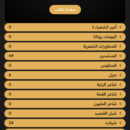
صفحة الكاتب
أمير الشعراء 1
0
البومات روتانا
0
المحاورات الشعرية
0
المنشدين
49
المنكوس
0
جزل
6
شاعر الراية
0
شاعر القمة
0
شاعر المليون
0
شبل القصيد
0
شيلات
24