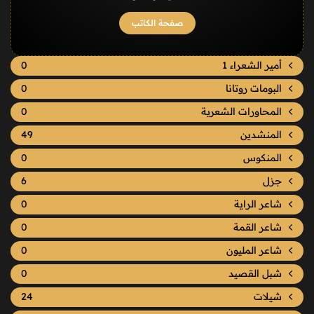
صفحة الكاتب
أمير الشعراء 1
0
البومات روتانا
0
المحاورات الشعرية
0
المنشدين
49
المنكوس
0
جزل
6
شاعر الراية
0
شاعر القمة
0
شاعر المليون
0
شبل القصيد
0
شيلات
24