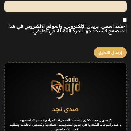
احفظ اسمي، بريدي الإلكتروني، والموقع الإلكتروني في هذا
المتصفح لاستخدامها المرة المقبلة في تعليقي.
صدى نجد
#صدى_نجد ، أشتهر بالقصائد الحصرية لشعراء والامسيات الحصرية
وأصداراللبومات الشعرية في جميع التسجيلات الاسلامية وتسجيل الحفلات ونتظيم
الامسيات والصفوف