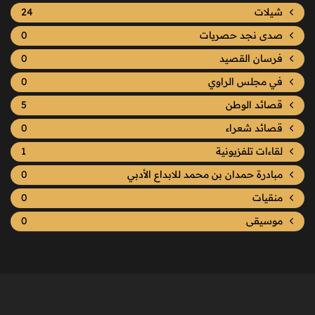
شيلات
24
صدى نجد حصريات
0
فرسان القصيد
0
في مجلس الراوي
0
قصائد الوطن
5
قصائد شعراء
0
لقاءات تلفزيونية
1
مبادرة حمدان بن محمد للابداع الأدبي
0
منقيات
0
موسيقى
0