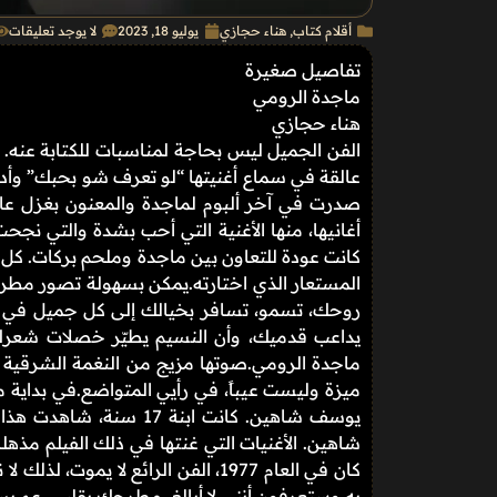
أقلام كتاب
,
هناء حجازي
يوليو 18, 2023
لا يوجد تعليقات
تفاصيل صغيرة
ماجدة الرومي
هناء حجازي
الفن الجميل ليس بحاجة لمناسبات للكتابة عنه.
عالقة في سماع أغنيتها “لو تعرف شو بحبك” وأده
كانت عودة للتعاون بين ماجدة وملحم بركات. كل ا
المستعار الذي اختارته.يمكن بسهولة تصور مطر
روحك، تسمو، تسافر بخيالك إلى كل جميل في الح
يداعب قدميك، وأن النسيم يطيّر خصلات شعرك. 
ماجدة الرومي.صوتها مزيج من النغمة الشرقية وا
ميزة وليست عيباً، في رأيي المتواضع.في بداية 
يوسف شاهين. كانت ابنة 7
شاهين. الأغنيات التي غنتها في ذلك الفيلم مذه
كان في العام 1977، الفن الرائع لا ي
به وستعرفون أنني لا أبالغ، مطرحك بقلبي، عم ي