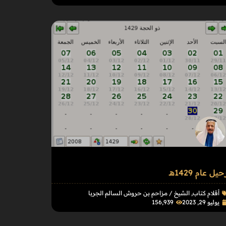
حيل عام 1429هـ
أقلام كتاب
,
الشيخ / مزاحم بن حروش السالم الجربا
يوليو 29, 2023
156٬939