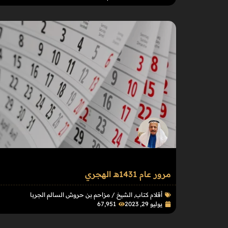
مرور عام 1431هـ الهجري
أقلام كتاب
,
الشيخ / مزاحم بن حروش السالم الجربا
يوليو 29, 2023
67٬951