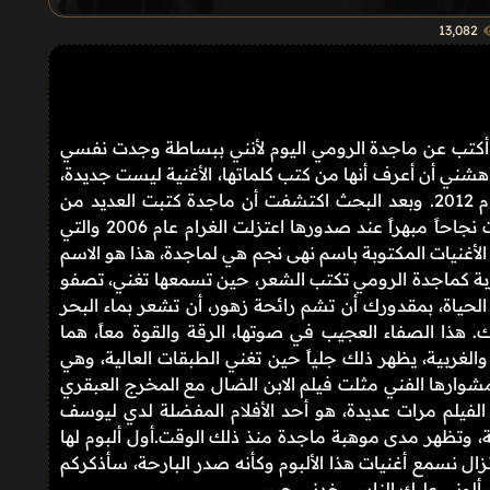
13٬082
 أكتب عن ماجدة الرومي اليوم لأنني ببساطة وجدت نفسي
شني أن أعرف أنها من كتب كلماتها، الأغنية ليست جديدة،
صدرت في آخر ألبوم لماجدة والمعنون بغزل عام 2012. وبعد البحث اكتشفت أن ماجدة كتبت العديد من
أغانيها، منها الأغنية التي أحب بشدة والتي نجحت نجاحاً مبهراً عند صدورها اعتزلت الغرام عام 2006 والتي
لأغنيات المكتوبة باسم نهى نجم هي لماجدة، هذا هو الاسم
بة كماجدة الرومي تكتب الشعر، حين تسمعها تغني، تصفو
ياة، بمقدورك أن تشم رائحة زهور، أن تشعر بماء البحر
هذا الصفاء العجيب في صوتها، الرقة والقوة معاً، هما
لغربية، يظهر ذلك جلياً حين تغني الطبقات العالية، وهي
مشوارها الفني مثلت فيلم الابن الضال مع المخرج العبقري
1 سنة، شاهدت هذا الفيلم مرات عديدة، هو أحد الأفلام المفضلة لدي ليوسف
لة، وتظهر مدى موهبة ماجدة منذ ذلك الوقت.أول ألبوم لها
موت، لذلك لا نزال نسمع أغنيات هذا الألبوم وكأنه صدر البارحة، سأذكركم
سألوني عليك الناس، خدني حبيبي.