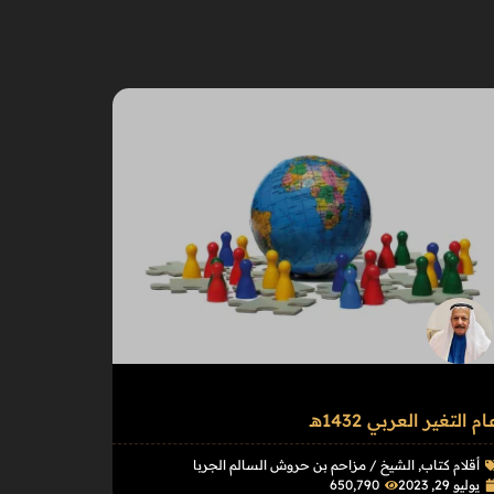
ـام التغير العربي 1432هـ
أقلام كتاب
,
الشيخ / مزاحم بن حروش السالم الجربا
يوليو 29, 2023
650٬790