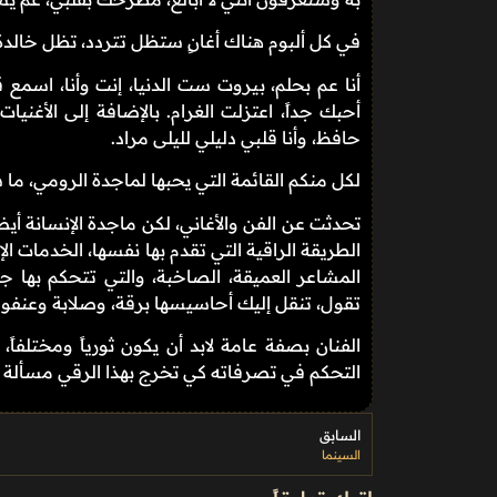
في كل ألبوم هناك أغانٍ ستظل تتردد، تظل خالدة،
أنا عم بحلم، بيروت ست الدنيا، إنت وأنا، اسمع
أحبك جداً، اعتزلت الغرام. بالإضافة إلى الأغنيات
حافظ، وأنا قلبي دليلي لليلى مراد.
لكل منكم القائمة التي يحبها لماجدة الرومي، ما 
تحدثت عن الفن والأغاني، لكن ماجدة الإنسانة أيضا
الطريقة الراقية التي تقدم بها نفسها، الخدمات ال
المشاعر العميقة، الصاخبة، والتي تتحكم بها ج
تقول، تنقل إليك أحاسيسها برقة، وصلابة وعنفوا
الفنان بصفة عامة لابد أن يكون ثورياً ومختلفا
التحكم في تصرفاته كي تخرج بهذا الرقي مسألة 
السابق
السينما