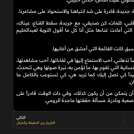
 جديدة، قادرة على شد انتباهنا والاستحواذ على مشاعرنا.
 قلبي، كلمات، كن صديقي، مع جريدة، سقط القناع، عيناك،
 التي أعادت غناءها مثل أنا كل ما أقول التوبة لعبدالحليم
سبق كانت القائمة التي أعشق من أغانيها.
ً تذهلني، أحب الاستماع إليها في لقاءاتها، أحب مشاهدتها،
إنسانية التي تقوم بها، ما تؤمن به، نبرة صوتها وهي تتحدث،
يداً كي تصل إليك كما تريد هي، كي تستوعب بالكامل ما
ن.
ً، أن يتمكن من أن يكون كذلك، وفي ذات الوقت قادراً على
صعبة ونادرة. مسألة حققتها ماجدة الرومي.
التالي
التاريخ بين الحقيقة والخيال