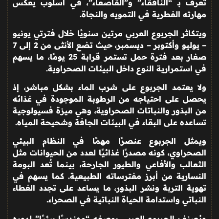
تعرف بـ “النافقاء” و”القاصعاء”، في أسلوب يعكس
مهارته الفطرية في التمويه والنجاة
.
ويتكاثر الجربوع العربي مرتين سنويًا خلال فترتي يونيو
– يوليو وأكتوبر – ديسمبر، حيث تضع الأنثى من 2 إلى 7
صغار بعد فترة حمل تستمر قرابة 25 يومًا، ما يسهم
في استمرارية النوع داخل البيئات الصحراوية
.
ولا يعتمد الجربوع على شرب الماء بشكل مباشر، إذ
يحصل على احتياجه من الرطوبة الموجودة في غذائه
من البذور والنباتات الصحراوية، وهي ميزة فسيولوجية
تساعده على البقاء في البيئات الجافة وشحيحة المياه
.
ويمثل الجربوع عنصرًا مهمًا في النظام البيئي
الصحراوي، كونه مصدرًا غذائيًا لعدد من الحيوانات مثل
الثعالب والأفاعي والطيور الجارحة، بينما تُعد البومة
النسارية من أبرز مفترساته الطبيعية. كما يسهم في
تهوية التربة ونشر البذور، ما يساعد على تجدد الغطاء
النباتي واستدامة الحياة النباتية في الصحراء
.
ويُصنف الجربوع العربي بوصفه “مهندسًا بيئيًا” لدوره