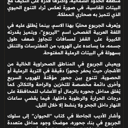
منطقة الحدود الشمالية، وأكثرها قدرة على التكيف مع
البيئات القاسية، في صورة تعكس ثراء التنوع الحيوي
الذي تتميز به صحاري المملكة
.
ويُعرف الجربوع محليًا بهذا الاسم، بينما يُطلق عليه في
اللغة العربية الفصحى اسم “اليربوع”، ويتميز بقدرته
الكبيرة على القفز لمسافات تتجاوز ضعف طول
جسمه، ما يساعده على الهروب من المفترسات والتنقل
بسهولة في البيئات الرملية المفتوحة
.
ويعيش الجربوع في المناطق الصحراوية الخالية من
الأشجار، حيث يحفر جحورًا دقيقة في التربة الرملية أو
الحصوية، تتنوع بين جحور مؤقتة للهروب السريع
وأخرى دائمة مخصصة للتخزين والراحة والتكاثر. كما
يُغلق مداخل جحوره بالرمال أو الأعشاب للمحافظة على
درجات الحرارة والرطوبة داخلها، فيما يقضي ساعات
النهار داخل الجحر ولا ينشط إلا خلال الليل
.
وأشار الأديب الجاحظ في كتاب “الحيوان” إلى سلوك
الجربوع في بناء جحوره، موضحًا وجود مداخل متعددة