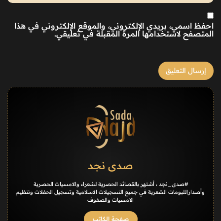
احفظ اسمي، بريدي الإلكتروني، والموقع الإلكتروني في هذا
المتصفح لاستخدامها المرة المقبلة في تعليقي.
صدى نجد
#صدى_نجد ، أشتهر بالقصائد الحصرية لشعراء والامسيات الحصرية
وأصداراللبومات الشعرية في جميع التسجيلات الاسلامية وتسجيل الحفلات ونتظيم
الامسيات والصفوف
صفحة الكاتب