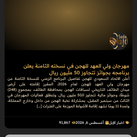
مهرجان ولي العهد للهجن في نسخته الثامنة يعلن
برنامجه بجوائز تتجاوز 50 مليون ريال
أعلن الاتحاد السعودي للهجن تفاصيل البرنامج الزمني للنسخة الثامنة من
مهرجان ولي العهد للهجن لعام 2026، المقرر إقامته على أرض
ميدان الطائف التاريخي لسباقات الهجن بمحافظة الطائف، بمجموع (248)
شوطًا، وجوائز مالية تتجاوز الـ50 مليون ريال. وتنطلق فعاليات المهرجان في
الثالث من سبتمبر المقبل، بمشاركة نخبة الهجن من داخل وخارج المملكة،
ولمدة 11 يومًا تشهد إقامة الأشواط الموزعة على الفترات […]
اخبار الإبل
أغسطس 6, 2026
91٬867