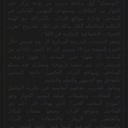
“اليونسكو” أول برنامج تدريبي من نوعه يركز على
الحوار بين الثقافات، ويستهدف المهنيين العاملين في
المتاحف وإدارة مواقع التراث، بالشراكة مع الهيئة
الملكية لمحافظة العُلا، وذلك في إطار مشروع “تعزيز
التحولات الاجتماعية الإيجابية في العُلا”.
وتعقد الجلسات التدريبية للبرنامج كل يوم خميس خلال
الفترة الممتدة من 18 سبتمبر إلى 16 أكتوبر 2025م، من
الساعة 12 ظهرًا حتى الساعة 2 ظهرًا (بتوقيت
غرينتش+2)، عبر منصة (زووم)، ويشارك فيه ممثلو
المتاحف ومواقع التراث العالمي، خاصة المعنيين
بالتفاعل مع الجمهور والتعلم والتعليم.
ويتناول التدريب مفاهيم أساسية في نظرية التواصل
بين الثقافات، وتطبيقات عملية لتيسير الحوار وفق
“نموذج المتحف الحي”، الذي يهدف إلى دعم دور
المتاحف ومواقع التراث بوصفها منصات للتبادل
والتفاهم بين الزوار، والاستفادة من التراث
والمشغولات الحرفية كونها قوة دافعة للحوار بين