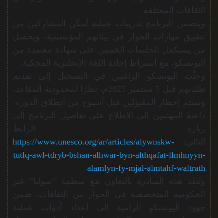
الثقافات المختلفة.
ويتضمن البرنامج تدريبات عملية تُمكّن المشاركين من
تطبيق مهارات الحوار في بيئاتهم المؤسسية، ويحصل
من يستكمل الجلسات الخمس على شهادة معتمدة من
اليونسكو، مع اشتراط إجادة اللغة الإنجليزية المحكية.
وحثّت اليونسكو الراغبين في التسجيل إلى تقديم
طلباتهم قبل 5 سبتمبر 2025م، نظرًا لمحدودية المقاعد،
وسيتم إخطار المقبولين قبل أسبوع من انطلاق الدورة،
داعيةً المهتمين إلى الاطلاع على تفاصيل البرنامج إلى
زيارة الرابط
التالي:
https://www.unesco.org/ar/articles/alywnskw-
tutlq-awl-tdryb-bshan-alhwar-byn-althqafat-llmhnyyn-
.
alamlyn-fy-mjal-almtahf-waltrath
وتُنفَّذ هذه المبادرة بالتعاون مع منظمة “سوليا” غير
الحكومية المتخصصة في الحوار بين الثقافات، ضمن
جهود اليونسكو الرامية إلى إعداد أدوات عملية