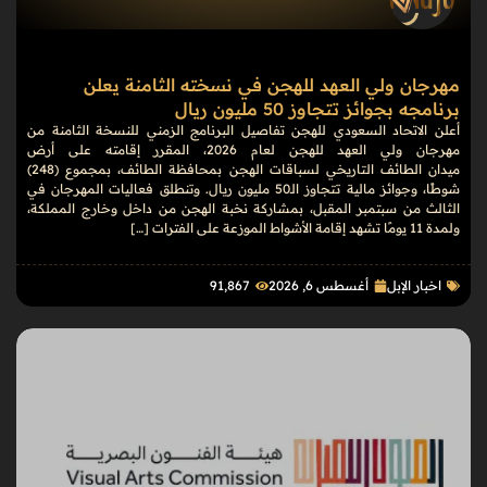
مهرجان ولي العهد للهجن في نسخته الثامنة يعلن
برنامجه بجوائز تتجاوز 50 مليون ريال
أعلن الاتحاد السعودي للهجن تفاصيل البرنامج الزمني للنسخة الثامنة من
مهرجان ولي العهد للهجن لعام 2026، المقرر إقامته على أرض
ميدان الطائف التاريخي لسباقات الهجن بمحافظة الطائف، بمجموع (248)
شوطًا، وجوائز مالية تتجاوز الـ50 مليون ريال. وتنطلق فعاليات المهرجان في
الثالث من سبتمبر المقبل، بمشاركة نخبة الهجن من داخل وخارج المملكة،
ولمدة 11 يومًا تشهد إقامة الأشواط الموزعة على الفترات […]
اخبار الإبل
أغسطس 6, 2026
91٬867