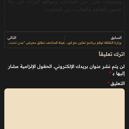
وتوصيات تعزز دور المتاحف ومواقع التراث في بناء
جسور التفاهم والتقارب بين الشعوب.
السابق
التالي
وزارة الثقافة توقع برنامج تعاون مع كوريا في الأرشفة الرقمية والتوثيق
هيئة المتاحف تطلق معرض “مدن تحت الحجر” بمتحف الفن المعاصر
اترك تعليقاً
لن يتم نشر عنوان بريدك الإلكتروني.
الحقول الإلزامية مشار
إليها بـ
*
التعليق
*