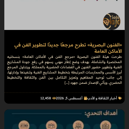
«الفنون البصرية» تطرح مرجعًا جديدًا لتطوير الفن في
الأماكن العامة
طرحت هيئة الفنون البصرية «مرجع الفن في الأماكن العامة» بنسختيه
المختصرة والشاملة، بهدف وضع إطار مهني يسهم في رفع جودة المشاريع
الفنية وتطوير حضور الفنون في الفضاءات الحضرية بالمملكة. ويتناول المرجع
أبرز الأسس والممارسات المرتبطة بتخطيط المشاريع الفنية وتنفيذها وإدارتها،
إلى جانب توحيد المفاهيم وتعزيز التكامل بين الفن والثقافة والتخطيط
الحضري. ويأتي الإصدار ضمن جهود […]
أخبار الثقافة و الأدب
أغسطس 5, 2026
12٬458