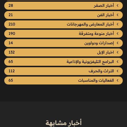
أخبار الصقر
28
أخبار الفن
21
أخبار المعارض والمهرجانات
210
أخبار منوعة ومتفرقة
190
إصدارات ودواوين
14
اخبار الإبل
132
البرامج التليفزيونية والإذاعية
65
التراث والحرف
112
الفعاليات والمناسبات
65
أخبار مشابهة