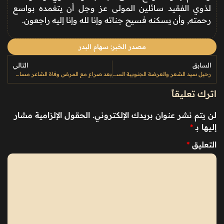
لذوي الفقيد سائلين المولى عز وجل أن يتغمده بواسع
رحمته, وأن يسكنه فسيح جناته وإنا لله وإنا إليه راجعون.
مصدر الخبر: سهام البدر
السابق
التالي
رحيل سيد الشعر والعرضة الجنوبية السعودي “محمد الزهراني”
بعد صراع مع المرض وفاة الشاعر مساعد الرشيدي
اترك تعليقاً
لن يتم نشر عنوان بريدك الإلكتروني.
الحقول الإلزامية مشار
إليها بـ
*
التعليق
*