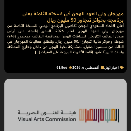
مهرجان ولي العهد للهجن في نسخته الثامنة يعلن
برنامجه بجوائز تتجاوز 50 مليون ريال
أعلن الاتحاد السعودي للهجن تفاصيل البرنامج الزمني للنسخة الثامنة من
مهرجان ولي العهد للهجن لعام 2026، المقرر إقامته على أرض
ميدان الطائف التاريخي لسباقات الهجن بمحافظة الطائف، بمجموع (248)
شوطًا، وجوائز مالية تتجاوز الـ50 مليون ريال. وتنطلق فعاليات المهرجان في
الثالث من سبتمبر المقبل، بمشاركة نخبة الهجن من داخل وخارج المملكة،
ولمدة 11 يومًا تشهد إقامة الأشواط الموزعة على الفترات […]
اخبار الإبل
أغسطس 6, 2026
91٬866