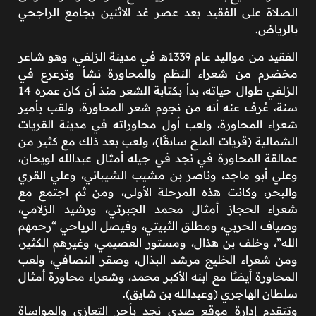
الصلاة على الفقيد بعد عصر غد الاثنين بجامع الراجحي
بالرياض.
الفقيد من مواليد عام 1339هـ في مدينة الزلفي، وهو شاعر
مخضرم من شعراء النظم والمحاورة نشأ وترعرع في
الزلفي طوال حياته، بدأ بكتابة الشعر منذ أن كان عمره 14
سنة، عُرف عنه أنه من نجوم شعر المحاورة، ولقب بأمير
شعراء المحاورة، ولعب أول محاوراته في مدينة القريات
الشمالية (قريات الملح سابقًا)، ولعب بعد ذلك مع كثير من
عمالقة المحاورة في نجد في جيله أمثال عبدالله لويحان،
وعلي أبو ماجد، وناصر بن مشيب الشيباني، وعلي القري
والبحر، وكانت هذه المرحلة الأولى، ومن ثم اجتمع مع
شعراء الحجاز أمثال محمد الجبرتي، ورشيد الزلامي،
وصياف الحربي، ومطلق الثبيتي، وفيصل الرياحي “رحمهم
الله”، وخلف بن هذال، ومستور العصيمي، وغيرهم الكثير،
ومن شعراء الخليج مرشد البذال، وصقر النصافي، ولعب
المحاورة أيضًا مع ابنه الأكبر محمد، وشعراء محاورة أمثال
سلطان الهاجري (وعبدالله بن شايق).
وتتقدم إدارة موقع صدى نجد بأحر التعازي والمواساة