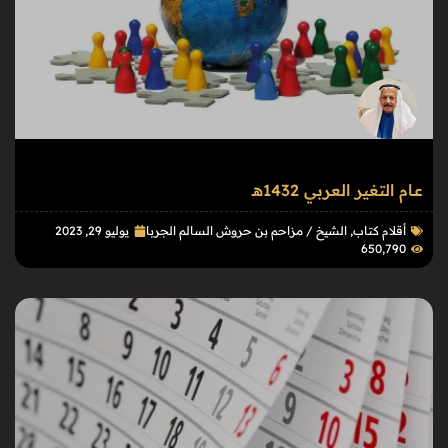
عـام التغير العربي 1432هـ
أقلام كتاب
,
الشيخ / مزاحم بن حروش السالم الجربا
يوليو 29, 2023
650٬790