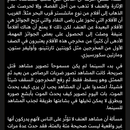
الإثارة والعنف لا تذهب من أجل القصة، وإلا لحرصت على
الذهاب إلى أفلام من نوع مانشستر قرب البحر مثلاً. الغريب
أن الأفلام التي تحوز على رضى النقاد والتي تربح الجوائز هي
الأفلام البعيدة عن العنف. لكن ذلك لا يمنع أن هناك أفلاماً
عنيفة وصلت إلى الحصول على بعض الجوائز المهمة،
الأدهى أن كثيرًا من مخرجي هذه الأفلام يعتبرون في الصف
الأول من المخرجين مثل كوينتين تارنتينو، وأوليفر ستون،
ومارتين سكورسيزي.
في بدء السينما لم يكن مسموحاً تصوير مشاهد قتل
صريحة، كانت المشاهد تصور ضربات الرصاص من بعيد ثم
الممثل وهو يسقط، فقط. ثم رفع المخرجون السقف شيئاً
فشيئاً، اعتمدوا على أن المشاهد يجب أن يرى كيف يحدث
الموت. بات اليوم تصوير كيف يحدث الموت بأبشع صوره
وبطرق لا يمكن تخيلها في بشاعتها طريقة لجذب المشاهد
للسينما.
مسألة أن مشاهد العنف لا تؤثّر على الناس لأنهم يدركون أنها
غير واقعية ليست صحيحة مئة بالمئة، فقد حدث عدة مرات