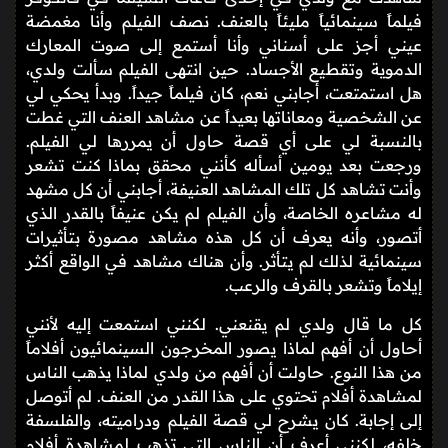
فيلماً سينمائياً مليئاً بالعنف. نصف الفيلم وأنا مغمضة
عيني أجز على أسناني وأنا أستمع إلى صوت المعارك
الدموية وتقطيع الأجساد. حين انتهى الفيلم سألت ولدي،
هل استمتعت، أجابني نعم، كان فيلماً جيداً. وبدأ يحكي لي
عن الشخصية ومعاناتها بعيداً عن مشاهد العنف التي غطت
بالنسبة لي على أي قصة حاول أن يمررها لي الفيلم.
ورجعت بعد يومين أسأله كأنني محقق بماذا كنت تشعر
وأنت تشاهد كل تلك المشاهد العنيفة، أجابني أن كل مشهد
له مشاعره الخاصة، وأن الفيلم لم يكن عنيفاً بالقدر الذي
أتصور، وأنه يعرف أن كل هذه مشاهد مصورة بتأثيرات
سينمائية لذلك لم يتأثر. وأن هناك مشاهد في الواقع أكثر
إيلاماً وتشعر بالقرف والرعب.
كل ما قال ولدي لم يقنعني. لكنني استمعت إليه لأنني
أحاول أن أفهم لماذا يصور المخرجون السينمائيون أفلاماً
من هذا النوع. حاولت أن أفهم من ولدي لماذا يذهب الناس
لمشاهدة أفلام تحتوي على هذا القدر من العنف. لم أتوصل
إلى إجابة. كان يشرح لي قصة الفيلم ودراميته، والفلسفة
خلفه، لكنني أعرف أن الناس التي تذهب لمشاهدة أفلام