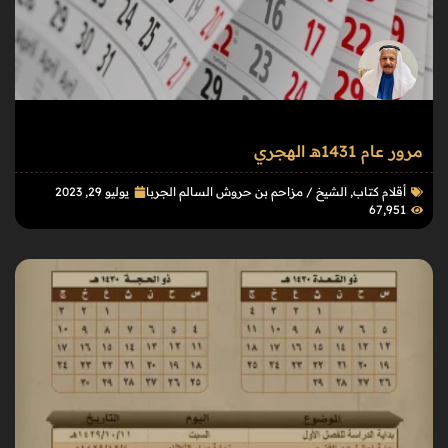
مرور عام 1431هـ الهجري
أقلام كتاب
,
الشيخ / مزاحم بن حروش السالم الجربا
يوليو 29, 2023
67٬951