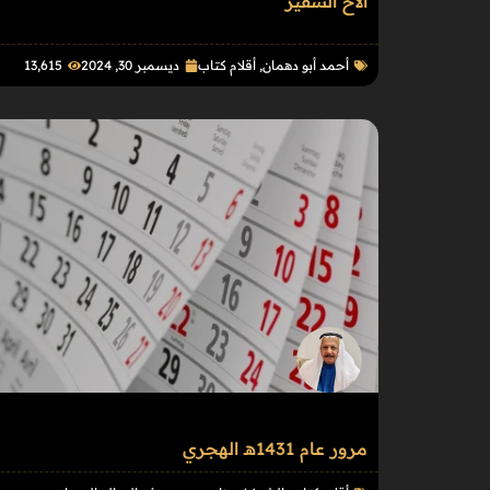
الأخ السفير
أحمد أبو دهمان
,
أقلام كتاب
ديسمبر 30, 2024
13٬615
مرور عام 1431هـ الهجري