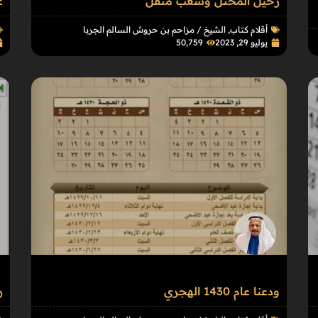
رحيل المحتل وشعب مثقل
ع
أقلام كتاب
,
الشيخ / مزاحم بن حروش السالم الجربا
يوليو 29, 2023
50٬759
ودعنا عام 1430 الهجري
ر