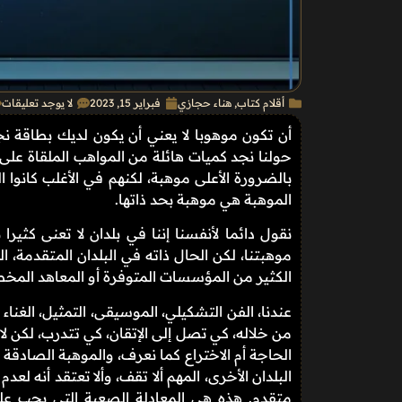
أقلام كتاب
,
هناء حجازي
فبراير 15, 2023
لا يوجد تعليقات
أن تكون موهوبا لا يعني أن يكون لديك بطاقة ن
حولنا نجد كميات هائلة من المواهب الملقاة على 
بالضرورة الأعلى موهبة، لكنهم في الأغلب كانوا ا
الموهبة هي موهبة بحد ذاتها.
نقول دائما لأنفسنا إننا في بلدان لا تعنى كثيرا
موهبتنا، لكن الحال ذاته في البلدان المتقدمة،
الكثير من المؤسسات المتوفرة أو المعاهد المخص
عندنا، الفن التشكيلي، الموسيقى، التمثيل، الغنا
من خلاله، كي تصل إلى الإتقان، كي تتدرب، لكن لا
الحاجة أم الاختراع كما نعرف، والموهبة الصادقة
البلدان الأخرى، المهم ألا تقف، وألا تعتقد أنه ل
متقدم. هذه هي المعادلة الصعبة التي يجب على ا