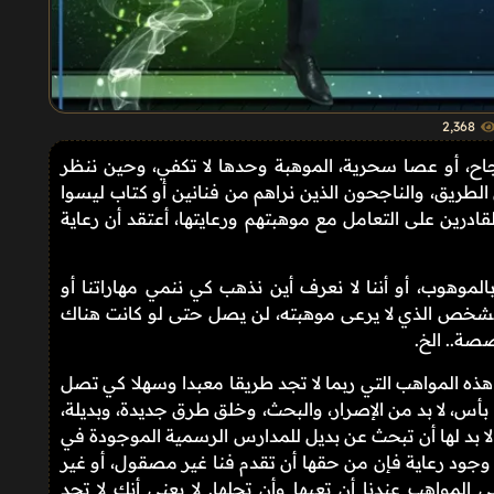
2٬368
جاح، أو عصا سحرية، الموهبة وحدها لا تكفي، وحين ننظر
الطريق، والناجحون الذين نراهم من فنانين أو كتاب ليسوا
لقادرين على التعامل مع موهبتهم ورعايتها، أعتقد أن رعاية
 بالموهوب، أو أننا لا نعرف أين نذهب كي ننمي مهاراتنا أو
 الشخص الذي لا يرعى موهبته، لن يصل حتى لو كانت هناك
صة.. الخ.
ء هذه المواهب التي ربما لا تجد طريقا معبدا وسهلا كي تصل
 بأس، لا بد من الإصرار، والبحث، وخلق طرق جديدة، وبديلة،
 لا بد لها أن تبحث عن بديل للمدارس الرسمية الموجودة في
عدم وجود رعاية فإن من حقها أن تقدم فنا غير مصقول، أو غير
لمواهب عندنا أن تعيها وأن تحلها. لا يعني أنك لا تجد