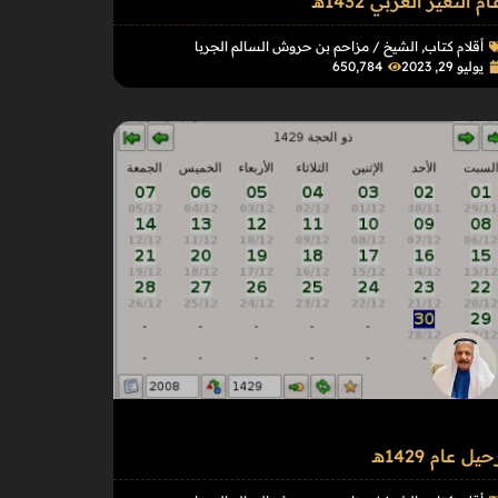
ـام التغير العربي 1432هـ
أقلام كتاب
,
الشيخ / مزاحم بن حروش السالم الجربا
يوليو 29, 2023
650٬784
حيل عام 1429هـ