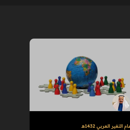
ـام التغير العربي 1432هـ