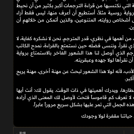
رفة التي نكتسبها من قراءة الترجمات أكبر بكثير من أن نحيط
 رواية روسية مثلاً، أستطيع أن أعرف منها، ليس فقط آراء
ال أشخاص روايته، المتنوعين، والذين أتمكن من خلالهم أن
ن.
 من أهمها في نظري، قدر المترجم. نحن لا نشكره كفاية، لا
الذي نقرأ، وننسى فضله حين نستمتع بالقراءة، نمدح الكاتب
رجم الذي أوصل لنا هذا الشعور الفاخر بالاستمتاع برواية
ن نقرأها لولا جهده وعبقريته.
لأدب، لأنه لولا هذا الشعور لبحث عن مهنة أخرى، مهنة يربح
كبر.
طارها، ويدرك أهميتها في ذات الوقت. يقول لك: أنت أيها
أنت لا تعرف كم قاموساً فتحت لأوصل لك المعنى الذي أراده
 الجمل التي تمر عليها بشكل سريع مروراً عابراً.
حياتنا مقفرة لولا وجودك
التالي