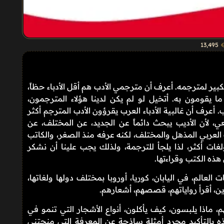
13٬495
لكبير لمترجمه. أعرف أن مترجمي الأدب هم أقل الأدباء حظاً،
ا يقومون به. أتخيل لو لم يكن لدينا هؤلاء المترجمون،
يب. أعرف أن غالبية الأدباء العرب يقرؤون الأدب المترجم أكثر
ي، لأن الأديب يبحث دائماً عن الجديد، عن المختلف، عن
دب العربي المذهل والمختلف، لكنه عرفه منذ الصغر، والكاتب
ولغات أكثر، لذا يلجأ للترجمة، ولذلك يجب علينا أن نشكر
 هذه الكتب وقراءتها.
عالم، في اليابان، كوريا، أوروبا بمختلف دولها ولغاتها،
ورين، أقرأ رواياتهم، قصصهم، أشعارهم.
ماذا يلبسون، كيف يأكلون، أنواع الأشجار التي تنمو في
ه بالتأكيد مجرد أمثلة ساذجة عن المعرفة التي منحتني