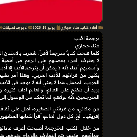
أقلام كتاب
,
هناء حجازي
يوليو 19, 2023
لا يوجد تعليقات
ترجمة الأدب
هناء حجازي
كلما فتحت كتاباً مترجماً لأقرأ، شعرت بالامتنان ا
لا يعترف القراء بفضلهم على الرغم من أهمية م
وأسميهم أدباء لأنه لا يمكن أن يترجم الأدب إلا أد
بكثير من قراءتهم للأدب العربي. وهذا أمر طبيع
الغريب، المذهل. هذا لا يعني أنه لا يوجد في الأ
يريد أن ينفتح على العالم، والعالم آداب كثيرة 
المترجمين، لأنه لولاهم، لما تمكنا من الوصول إلى
من مكاني، من غرفتي الصغيرة، أطل على ثقافات ال
إفريقيا.. الخ. كل دول العالم، أقرأ لكتابها المشه
من خلال الكتب المترجمة أصبحت أعرف عاداتهم، 
حدائقهم، وكيف يتم التعارف والزواج عندهم. هذ