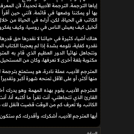
إياها الترجمة. الترجمة الأدبية تحديداً، لأن المع
بها أو يمكننا وضعها في قائمة. لأنني حين أقرأ
الكاتب في الحياة، لكن، أراءه في الحياة من خل
أتخيل كيف يعيش الناس في روسيا، وكيف يفكرو
هناك أشياء كثيرة في حياتنا لا نقدرها حق قدرها،
نقدره كفاية، نلومه بشدة إذا لم يعجبنا الكتاب 
ونتجاهل نهائياً الدور العظيم الذي قام به المت
مكتوبة بلغة أخرى لا نعرفها، وكان من المستحيل أ
المترجم الأديب، عملة نادرة، هو يستمتع بترجمة ا
منها أكثر، أو على الأقل تمنحه شهرة أكبر وتقديراً أ
المترجم الأديب، يقوم بهذه المهمة وهو يدرك أخ
القارئ الذي تتجاهلني، أنت تقرأ ما أكتبه أنا، 
الكاتب، ولا تعرف كم من الوقت قضيت لأنقل لك هذه
أيها المترجم الأديب، أشكرك، وأقدرك، كم ستكون 
السابق