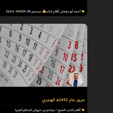
أحمد أبو دهمان
,
أقلام كتاب
ديسمبر 30, 2024
13٬611
مرور عام 1431هـ الهجري
أقلام كتاب
,
الشيخ / مزاحم بن حروش السالم الجربا