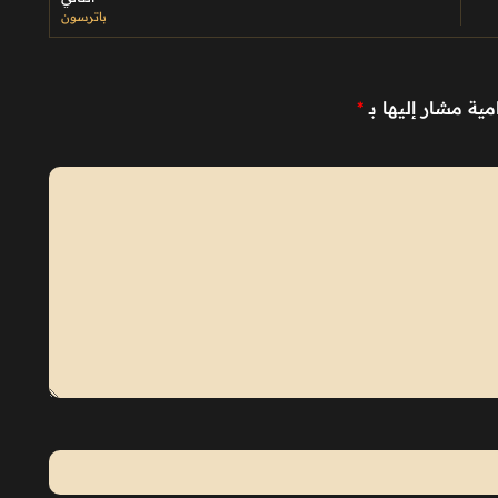
باترسون
مية مشار إليها بـ
*