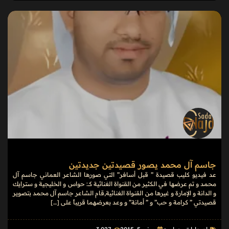
جاسم آل محمد يصور قصيدتين جديدتين
عد فيديو كليب قصيدة ” قبل أسافر” التي صورها الشاعر العماني جاسم آل
محمد و تم عرضها في الكثير من القنواة الغنائية كــ: حواس و الخليجية و سترايك
و الدانة و الإمارة و غيرها من القنواة الغنائية,قام الشاعر جاسم آل محمد بتصوير
قصيدتي ” كرامة و حب” و ” أمانة” و وعد بعرضهما قريباً على […]