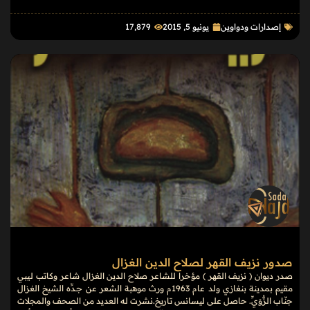
إصدارات ودواوين
يونيو 5, 2015
17٬879
صدور نزيف القهر لصلاح الدين الغزال
صدر ديوان ( نزيف القهر ) مؤخرا للشاعر صلاح الدين الغزال شاعر وكاتب ليبي
مقيم بمدينة بنغازي ولد عام 1963م ورث موهبة الشعر عن جـدِّه الشيخ الغزال
جنّاب الزُّوَيِّ. حاصل على ليسانس تاريخ.نشرت له العديد من الصحف والمجلات