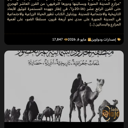
“مزارع المدينة المنورة وبساتينها ودورها الترفيهي: من القرن العاشر الهجري
حتى القرن الرابع عشر (16–20م)”، في إطار جهوده المستمرة لتوثيق الأبعاد
التاريخية والاجتماعية للمدينة. ويتناول الكتاب تطور الحياة الزراعية والاجتماعية
في المدينة المنورة على مدى نحو أربعة قرون، مسلطًا الضوء على أهمية
المزارع والبساتين […]
إصدارات ودواوين
مايو 6, 2026
17٬847