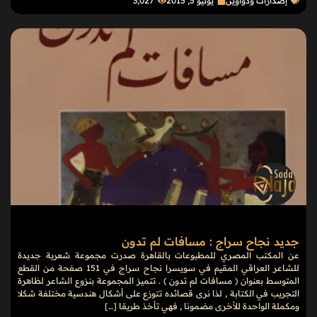
إصدارات ودواوين
يونيو 5, 2015
3٬027
جديد نجاح سراج : مسافات لم تدون
عن المكتب المصري للمطبوعات بالقاهرة صدرت مجموعة شعرية جديدة
للشاعر العراقي المقيم في سويسرا نجاح سراج في 151 صفحة من القطع
المتوسط بعنوان ( مسافات لم تدون ) . تتميز المجموعة بنزوع الشاعر لظاهرة
التجريب في الكتابة , لذا نرى قصائده تتوزع على أشكال هندسية مختلفة شكلا
ومكملة الواحدة للأخرى مضمونا , فهي تأخذ طريقا […]