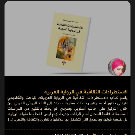
الاستطرادات الثقافية في الرواية العربية
يقدم كتاب «الاستطرادات الثقافية في الرواية العربية»، للباحث والأكاديمي
الأردني دكتور أحمد زهير رحاحلة، مقاربة جديدة إلى النقد الروائي العربي، من
خلال التركيز على جانب أسلوبي وسردي لم يحظَ بالكثير من الدراسات
المستقلة، فاتحاً المجال أمام قراءات جديدة تهتم ليس فقط بما تقوله الرواية،
بل بكيفية قولها، وبالطرق التي تتشكل بها علاقتها بالقارئ والثقافة والنص. […]