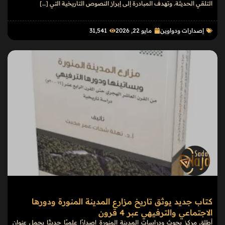
التلقي الحديثة. وتهدف المبادرة إلى إبراز النصوص التاريخية التي […]
إصدارات ودواوين
مايو 22, 2026
31٬541
كتاب جديد يوثق تاريخ مزارع المدينة المنورة ودورها
الاجتماعي والترفيهي عبر 4 قرون
أطلق مركز بحوث ودراسات المدينة المنورة إصدارًا علميًا حديثًا يحمل عنوان