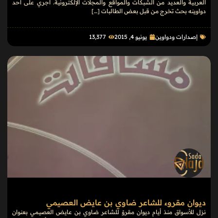
العربية والعديد من الشبكات والمواقع والمجلات الإلكترونية. أجري على أحد
دواوينه بحث تخرج من قبل بعض الطالبات […]
إصدارات ودواوين
يونيو 4, 2015
13٬377
ديوان مقروء للشاعر ضاوي بن عايض العصيمي
نزل للأسواق منذ أيام ديوان مقروْ للشاعر ضاوي بن عايض العصيمي بعنوان