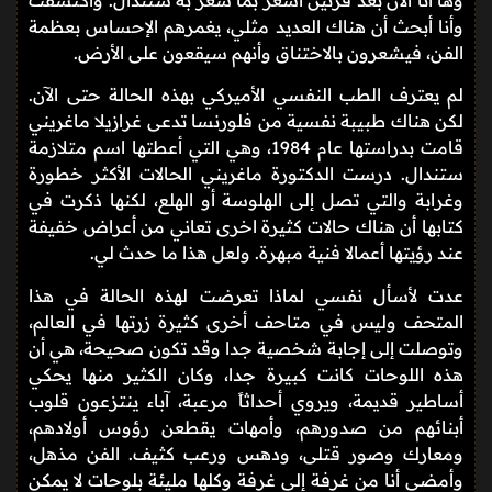
وها أنا الآن بعد قرنين أشعر بما شعر به ستندال. واكتشفت
وأنا أبحث أن هناك العديد مثلي، يغمرهم الإحساس بعظمة
الفن، فيشعرون بالاختناق وأنهم سيقعون على الأرض.
لم يعترف الطب النفسي الأميركي بهذه الحالة حتى الآن.
لكن هناك طبيبة نفسية من فلورنسا تدعى غرازيلا ماغريني
قامت بدراستها عام 1984، وهي التي أعطتها اسم متلازمة
ستندال. درست الدكتورة ماغريني الحالات الأكثر خطورة
وغرابة والتي تصل إلى الهلوسة أو الهلع، لكنها ذكرت في
كتابها أن هناك حالات كثيرة اخرى تعاني من أعراض خفيفة
عند رؤيتها أعمالا فنية مبهرة. ولعل هذا ما حدث لي.
عدت لأسأل نفسي لماذا تعرضت لهذه الحالة في هذا
المتحف وليس في متاحف أخرى كثيرة زرتها في العالم،
وتوصلت إلى إجابة شخصية جدا وقد تكون صحيحة، هي أن
هذه اللوحات كانت كبيرة جدا، وكان الكثير منها يحكي
أساطير قديمة، ويروي أحداثاً مرعبة، آباء ينتزعون قلوب
أبنائهم من صدورهم، وأمهات يقطعن رؤوس أولادهم،
ومعارك وصور قتلى، ودهس ورعب كثيف. الفن مذهل،
وأمضي أنا من غرفة إلى غرفة وكلها مليئة بلوحات لا يمكن