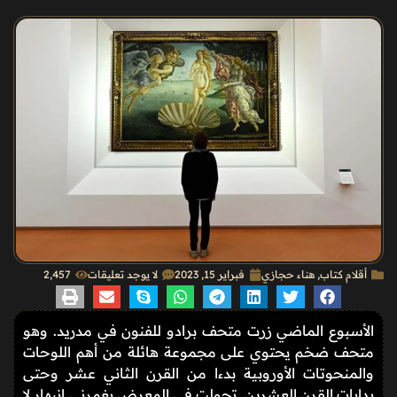
أقلام كتاب
,
هناء حجازي
فبراير 15, 2023
لا يوجد تعليقات
2٬457
الأسبوع الماضي زرت متحف برادو للفنون في مدريد. وهو
متحف ضخم يحتوي على مجموعة هائلة من أهم اللوحات
والمنحوتات الأوروبية بدءا من القرن الثاني عشر وحتى
بدايات القرن العشرين. تجولت في المعرض يغمرني انبهار لا