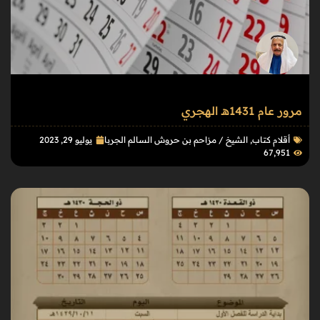
مرور عام 1431هـ الهجري
أقلام كتاب
,
الشيخ / مزاحم بن حروش السالم الجربا
يوليو 29, 2023
67٬951