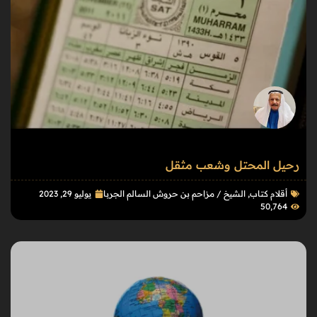
رحيل المحتل وشعب مثقل
أقلام كتاب
,
الشيخ / مزاحم بن حروش السالم الجربا
يوليو 29, 2023
50٬764