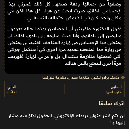
وصفها من جمالها ودقة صنعها. كل ذلك غمرني بهذا
الإحساس الخانق، صرت ابحث عن هواء. كل هذا الفن في
مكان واحد، كان شيئا لا يمكن احتماله بالنسبة لي.
تقول الدكتورة ماغريني أن المصابين بهذه الحالة يعودون
سليمين إلى بلدانهم، وأنا عدت سليمة إلى بلدي، لذلك لن
يمنعني هذا الإحساس من زيارة المتاحف الفنية، لن يمنعني
من زيارة هذا المتحف تحديد مرة اخرى كي أستكمل جولتي
التي قطعتها متلازمة ستندال، بل وأغراني لزيارة فلورنسا
مرة أخرى للتمتع بالفن هناك.
متحف برادو للفنون
,
متلازمة سندال
,
متلازمة فلورنسا
السابق
التالي
حليب أسود
الغــائـب
اترك تعليقاً
لن يتم نشر عنوان بريدك الإلكتروني.
الحقول الإلزامية مشار
إليها بـ
*