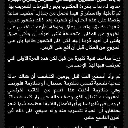
حدود له، بدأت بقراءة المكتوب بجوار اللوحات للتعريف بها،
ثم تأملها، والاستغراق فيما تحمل من جمال. أمضيت ساعة
ونصفا على هذه الحال، ثم شعرت بعد ذلك بشعور غريب،
شعرت بضيق، وتعب، إرهاق ودوخة، وأرغمت نفسي على
الخروج من المكان. متحسفة لأنني اعرف أن وقتي ضيق
وأنني لن أعود قريبا إليه. لكن كان الشعور طاغيا بأن علي
الخروج من المكان قبل أن أقع على الأرض.
زرت متاحف فنية كثيرة من قبل لكن هذه المرة الأولى التي
تعرضت فيها لهذا الإحساس.
ثم وأنا أتصفح النت قبل يومين، اكتشفت أن هناك حالة
صحية نفسية تسمى متلازمة ستندال، أو متلازمة فلورنسا
وهي متلازمة أخذت هذا الاسم من الكاتب الفرنسي
المعروف ستندال، الذي وصف حاله حين زار كنيسة سانتا
كروس في فلورنسا ورأى الأعمال الفنية العظيمة فيها شعر
بخفقان، أن الحياة تتسرب منه وأنه سيقع. كان ذلك في
القرن التاسع عشر.