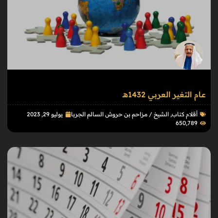
عـام التغير العربي 1432هـ
أقلام كتاب
,
الشيخ / مزاحم بن حروش السالم الجربا
يوليو 29, 2023
650٬789