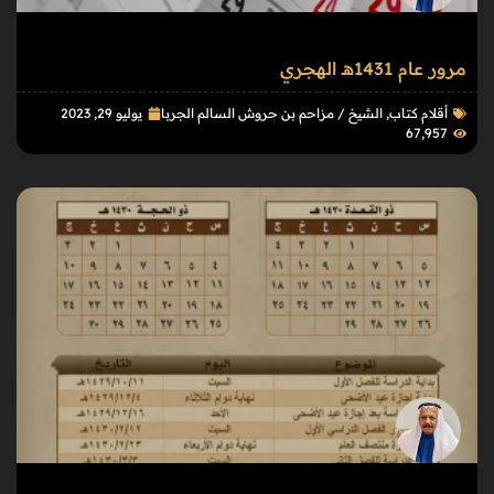
مرور عام 1431هـ الهجري
أقلام كتاب
,
الشيخ / مزاحم بن حروش السالم الجربا
يوليو 29, 2023
67٬957