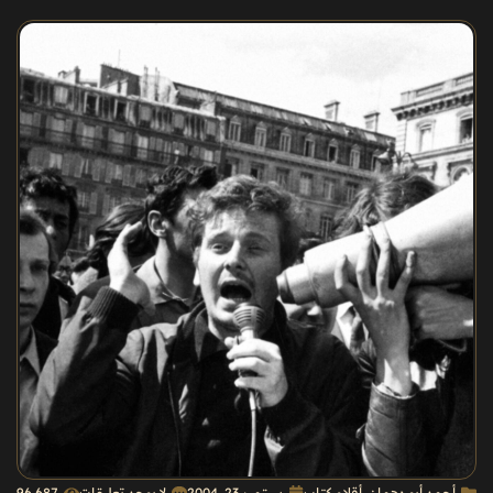
أحمد أبو دهمان
,
أقلام كتاب
سبتمبر 23, 2004
لا يوجد تعليقات
96٬687