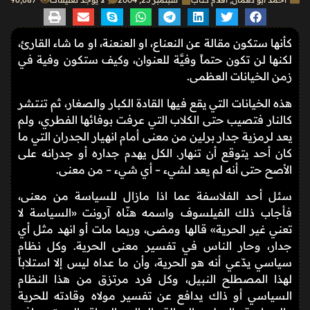
كأنها ستكون مقالة عن النعناع، او العنعنة، او ما شاء القارئ،
لكنها لن تكون حتماً وفيَّة للعنوان، وكيف ستكون وفية في
زمن الخيانات العظمى.
هذه الخيانات التي يقع فيها القادة الكبار والصغار، ثم تنتشر
كالنار فتصيب حتى الكلاب التي عرفت بوفائها الفطري، ولم
يعد لرمزية جدار برلين من معنى أمام انهيار الجدران التي ما
كان أحد يتوقع أن تنهار. الكل يهدم جداره أو جدرانه على
الأصح حتى أنه لم يعد لشيء – أي شيء – من معنى.
سئل أحد الفلاسفة عما اذا مازال للسياسة من معنى،
فأجاب ذلك الفيلسوف واسمه هنّاه آرونت «السياسة لا
تعني غير الحرية» قالها ومضى، وربما مات أو انهد مثل أي
جدار، وحار الناس في تفسير معنى الحرية. وكل نظام
سياسي يدّعي أنه هو الحرية، وأن ما عداه ليس إلا استلاباً
لهذا المصطلح النبيل، وكل فرد مرتزق من هذا النظام
السياسي أو ذاك يدافع عن تفسير مولاه وقادته للحرية