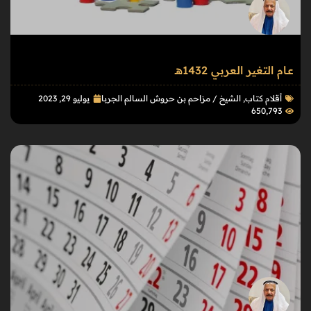
عـام التغير العربي 1432هـ
أقلام كتاب
,
الشيخ / مزاحم بن حروش السالم الجربا
يوليو 29, 2023
650٬793