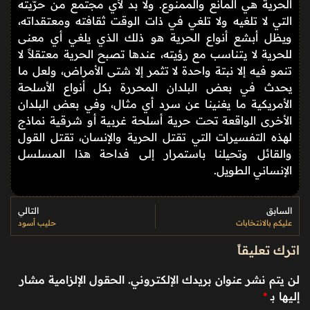
الحرية هي المانع والممنوع. ولا بد لأي مجتمع من حرّيته
التي لا تلغيه ولا تلغي في ذات الوقت ثقافته ومعتقداته،
ويظل أبشع أنواع الحرية هو ذلك الذي يلغي أي معنى
للحرية لا يتناسب مع رؤيته، عندها تصبح الحرية معتقلاً لا
تنمو فيه إلا نبتة واحدة لا تثمر إلا شتى الأمراض، ولعل ما
يحدث في بعض البلدان المحررة بكل أنواع الأسلحة
الأمريكية ما يغنينا عن سرد أي مثال، وفي بعض البلدان
الأخرى الواقعة تحت حرية أسلحة غربية أو شرقية نماذج
لهذه التفسيرات التي تقتل الحرية والإنسان، تقتل القول
والقائل وتحيلنا باستمرار إلى فداحة هذا المسلسل
الإنساني الطويل.
السابق
التالي
عليكم بالانتخابات
حليب أسود
اترك تعليقاً
لن يتم نشر عنوان بريدك الإلكتروني.
الحقول الإلزامية مشار
إليها بـ
*