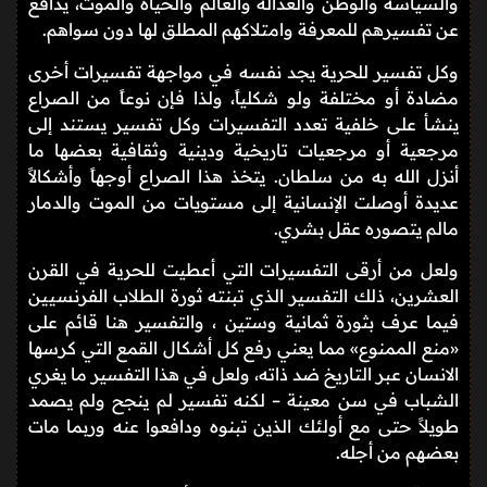
والسياسة والوطن والعدالة والعالم والحياة والموت، يدافع
عن تفسيرهم للمعرفة وامتلاكهم المطلق لها دون سواهم.
وكل تفسير للحرية يجد نفسه في مواجهة تفسيرات أخرى
مضادة أو مختلفة ولو شكلياً، ولذا فإن نوعاً من الصراع
ينشأ على خلفية تعدد التفسيرات وكل تفسير يستند إلى
مرجعية أو مرجعيات تاريخية ودينية وثقافية بعضها ما
أنزل الله به من سلطان. يتخذ هذا الصراع أوجهاً وأشكالاً
عديدة أوصلت الإنسانية إلى مستويات من الموت والدمار
مالم يتصوره عقل بشري.
ولعل من أرقى التفسيرات التي أعطيت للحرية في القرن
العشرين، ذلك التفسير الذي تبنته ثورة الطلاب الفرنسيين
فيما عرف بثورة ثمانية وستين ، والتفسير هنا قائم على
«منع الممنوع» مما يعني رفع كل أشكال القمع التي كرسها
الانسان عبر التاريخ ضد ذاته، ولعل في هذا التفسير ما يغري
الشباب في سن معينة – لكنه تفسير لم ينجح ولم يصمد
طويلاً حتى مع أولئك الذين تبنوه ودافعوا عنه وربما مات
بعضهم من أجله.