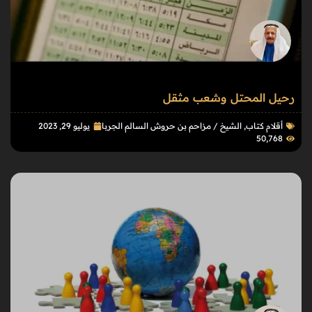
رحيل المحتل وشعب مثقل
أقلام كتاب
,
الشيخ / مزاحم بن حروش السالم الجربا
يوليو 29, 2023
50٬768