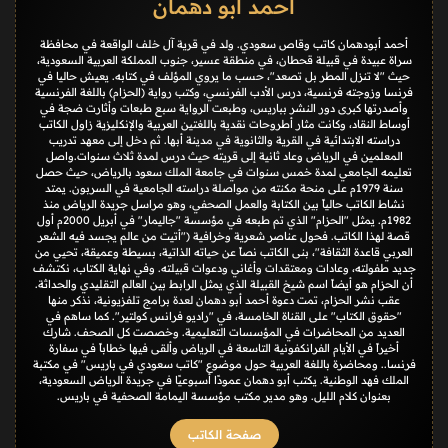
أحمد أبو دهمان
أحمد أبودهمان كاتب وقاص سعودي. ولد في قرية آل خلف الواقعة في محافظة
سراة عبيدة في قبيلة قحطان، في منطقة عسير، جنوب المملكة العربية السعودية،
حيث "لا تنزل المطر بل تصعد"، حسب ما يروي المؤلف في كتابه. يعيش حاليا في
فرنسا وزوجته فرنسية، درس الأدب الفرنسي، وكتب رواية (الحزام) باللغة الفرنسية
وأصدرتها كبرى دور النشر بباريس، وطبعت الرواية سبع طبعات وأثارت ضجة في
أوساط النقاد، وكانت مثار أطروحات نقدية باللغتين العربية والإنكليزية زاول الكاتب
دراسته الابتدائية في القرية والثانوية في مدينة أبها. ثم دخل إلى معهد تدريب
المعلمين في الرياض وعاد ثانية إلى قريته حيث درس لمدة ثلاث سنوات.واصل
تعليمه الجامعي لمدة خمس سنوات في جامعة الملك سعود بالرياض، حيث حصل
سنة 1979م على منحة مكنته من مواصلة دراسته الجامعية في السربون. يمتد
نشاط الكاتب حالياً بين الكتابة والعمل الصحفي، وهو مراسل جريدة الرياض منذ
1982م. يمثل "الحزام" الذي تم طبعه في مؤسسة "جاليمار" في أبريل 2000م أول
قصة لهذا الكاتب. فحول عناصر شعرية وخرافية ("أتيت من عالم يجسد فيه الشعر
العربي قاعدة الثقافة"، بنى الكاتب نصاً عن حياته الذاتية، بسيطة وعميقة، تحيي من
جديد طفولته، وعادات ومعتقدات وأغاني ودعوات قبيلته. وفي نهاية الكتاب، نكتشف
أن الحزام هو أيضاً اسم شيخ القبيلة الذي يمثل الرابط بين العالم التقليدي والحداثة.
عقب نشر الحزام، تمت دعوة أحمد أبو دهمان لعدة برامج تلفزيونية، نذكر منها
"حقوق الكتاب" على القناة الخامسة، في "راديو فرانس كولتير". كما ساهم في
العديد من المحاضرات في المؤسسات التعليمية. وخصصت كل الصحف. شارك
أخيراً في الأيام الفرانكفونية التاسعة في الرياض وألقى فيها خطاباً في سفارة
فرنسا.. ومحاضرة باللغة العربية حول موضوع "كاتب سعودي في باريس" في مكتبة
الملك فهد الوطنية. يكتب أبو دهمان عمودًا أسبوعيًا في جريدة الرياض السعودية،
بعنوان كلام الليل. وهو مدير مكتب مؤسسة اليمامة الصحفية في باريس.
صفحة الكاتب