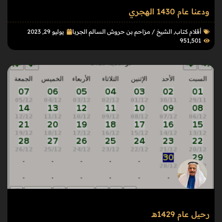
ودعنا عام 1430 الهجري
أقلام كتاب
,
الشيخ / مزاحم بن حروش السالم الجربا
يوليو 29, 2023
951٬501
رحيل عام 1429هـ